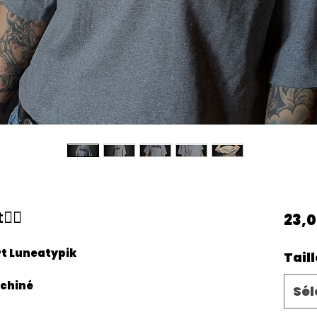
‍☠️
23,0
rt Luneatypik
Taill
 chiné
Sél