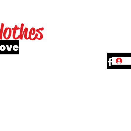
lothes
love
Se