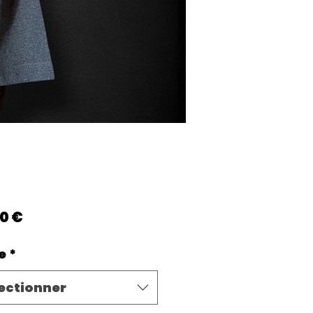
Prix
0 €
e
*
ectionner