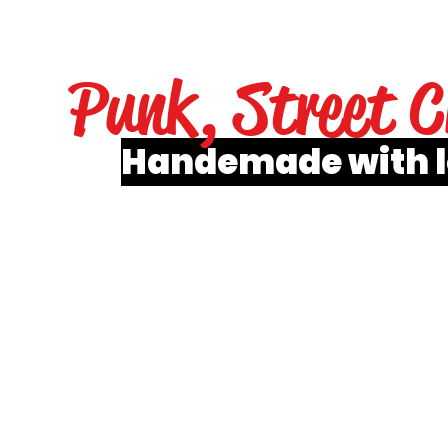
Punk, Street C
Handemade with 