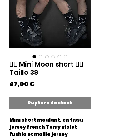
🏴‍☠️ Mini Moon short 🏴‍☠️
Taille 38
Prix
47,00 €
Rupture de stock
Mini short moulant, en tissu
jersey french Terry violet
fushia et maille jersey