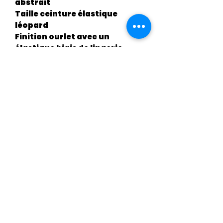
abstrait
Taille ceinture élastique
léopard
Finition ourlet avec un
élastique biais de lingerie
*
*
Dimensions
Ceinture 76cm
Demi hanches 44cm
Longueur 27cm
Demi cuisse 27cm
CGV
©2021 par Lune Atypik. Créé avec Wix.com