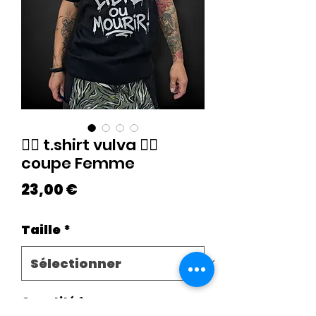
🏴‍☠️ t.shirt vulva 🏴‍☠️
coupe Femme
Prix
23,00 €
Taille
*
Quantité
*